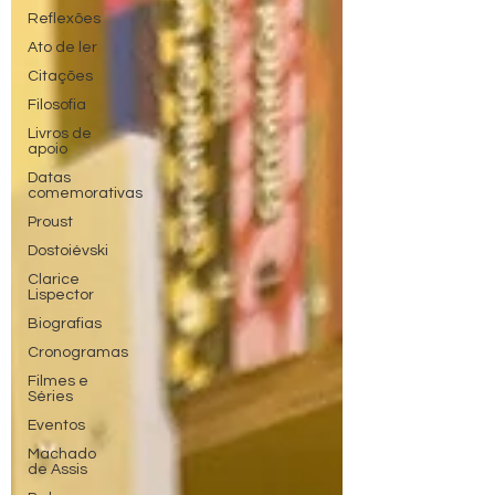
Reflexões
Ato de ler
Citações
Filosofia
Livros de
apoio
Datas
comemorativas
Proust
Dostoiévski
Clarice
Lispector
Biografias
Cronogramas
Filmes e
Séries
Eventos
Machado
de Assis