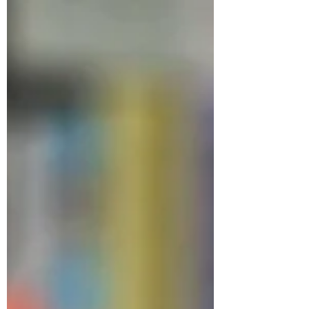
tentar me inserir novamente na atmosfera do
livro, resolvi rever minhas anotações e as
partes grifadas dos capítulos anteriores e me
deparei com uma passagem que, à primeira
vista, poderia passar despercebida, mas que
sob um olhar mais atento, revela uma
profundidade filosófica ines