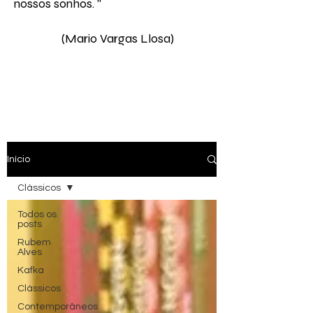
nossos sonhos. " ​
(Mario Vargas Llosa)
Início
Clássicos
Todos os
posts
Rubem
Alves
Kafka
Clássicos
Contemporâneos