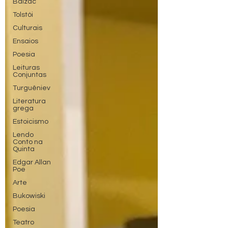
Balzac
Tolstói
Culturais
Ensaios
Poesia
Leituras
Conjuntas
Turguêniev
Literatura
grega
Estoicismo
Lendo
Conto na
Quinta
Edgar Allan
Poe
Arte
Bukowiski
Poesia
Teatro