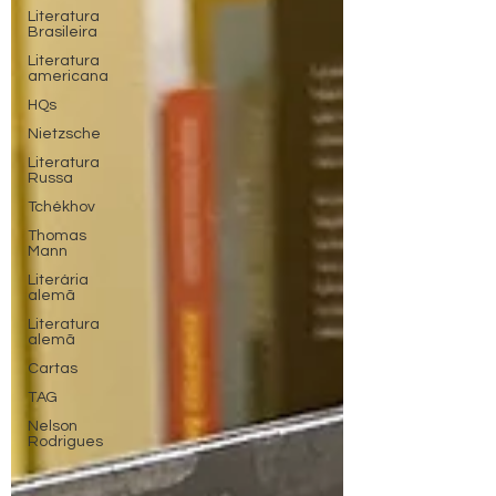
Literatura
Brasileira
Literatura
americana
HQs
Nietzsche
Literatura
Russa
Tchékhov
Thomas
Mann
Literária
alemã
Literatura
alemã
Cartas
TAG
Nelson
Rodrigues