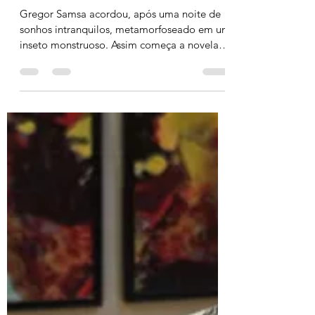
A leitora Clássica
8 de jan. de 2025
4 min de leitura
A metamorfose (Franz Kafka)
Gregor Samsa acordou, após uma noite de
sonhos intranquilos, metamorfoseado em um
inseto monstruoso. Assim começa a novela
de Franz Kafka...