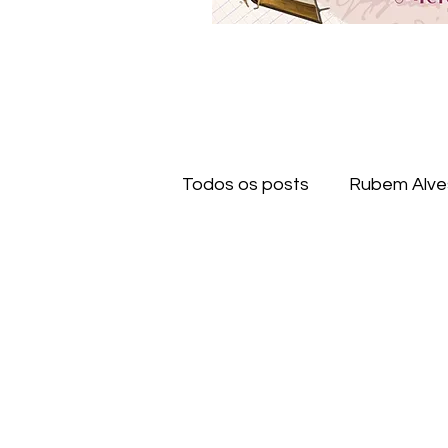
Todos os posts
Rubem Alve
Ato de ler
Citações
Dostoiévski
Clarice Lis
Machado de Assis
Bal