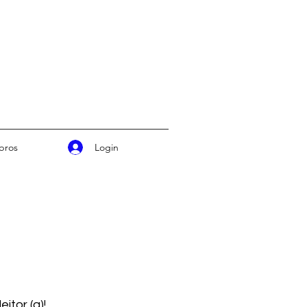
Login
ros
eitor (a)!