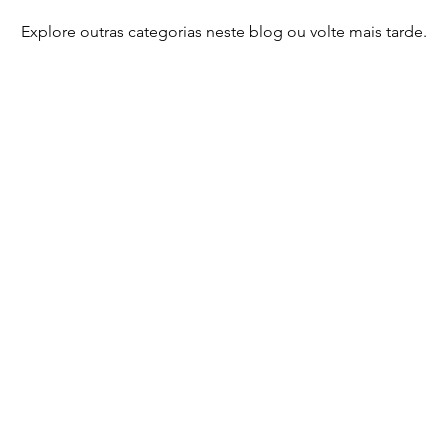
Explore outras categorias neste blog ou volte mais tarde.
guêniev
Literatura grega
Estoicismo
Lend