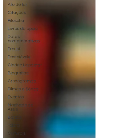
Ato de ler
Citações
Filosofia
Livros de apoio
Datas
comemorativas
Proust
Dostoiévski
Clarice Lispector
Biografias
Cronogramas
Filmes e Séries
Eventos
Machado de
Assis
Balzac
Tolstói
Culturais