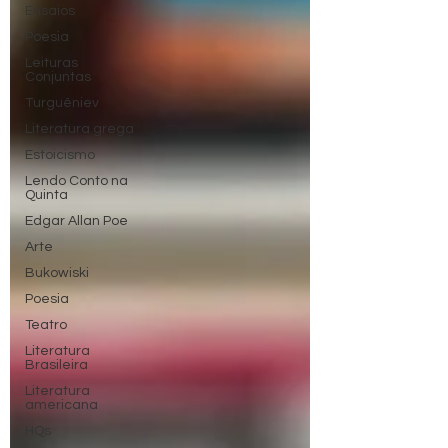
Ensaios
Poesia
Leituras
Conjuntas
Turguêniev
Literatura grega
Estoicismo
Lendo Conto na
Quinta
Edgar Allan Poe
Arte
Bukowiski
Poesia
Teatro
Literatura
Brasileira
Literatura
americana
HQs