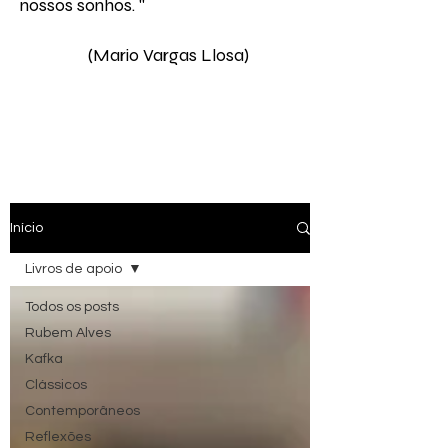
nossos sonhos. " ​
(Mario Vargas Llosa)
Início
Livros de apoio
Todos os posts
Rubem Alves
Kafka
Clássicos
Contemporâneos
Reflexões