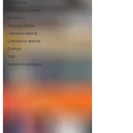
Nietzsche
Literatura Russa
Tchékhov
Thomas Mann
Literária alemã
Literatura alemã
Cartas
TAG
Nelson Rodrigues