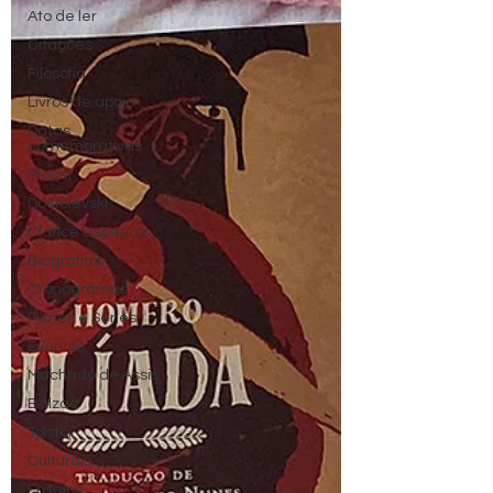
Ato de ler
Citações
Filosofia
Livros de apoio
Datas
comemorativas
Proust
Dostoiévski
Clarice Lispector
Biografias
Cronogramas
Filmes e Séries
Eventos
Machado de Assis
Balzac
Tolstói
Culturais
Ensaios