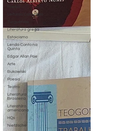
Poesia
Leituras Conjuntas
Turguêniev
Literatura grega
Estoicismo
Lendo Conto na
Quinta
Edgar Allan Poe
Arte
Bukowiski
Poesia
Teatro
Literatura
Brasileira
Literatura
americana
HQs
Nietzsche