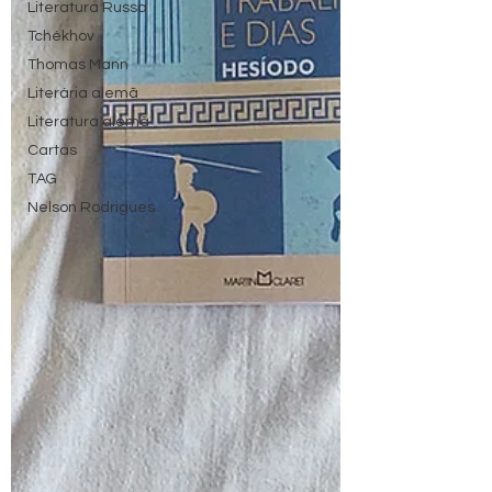
Literatura Russa
Tchékhov
Thomas Mann
Literária alemã
Literatura alemã
Cartas
TAG
Nelson Rodrigues