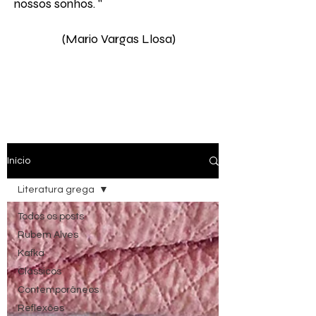
nossos sonhos. " ​
(Mario Vargas Llosa)
Início
Literatura grega
Todos os posts
Rubem Alves
Kafka
Clássicos
Contemporâneos
Reflexões