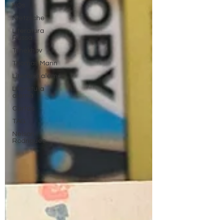
HQs
Nietzsche
Literatura
Russa
Tchékhov
Thomas Mann
Literária alemã
Literatura
alemã
Cartas
TAG
Nelson
Rodrigues