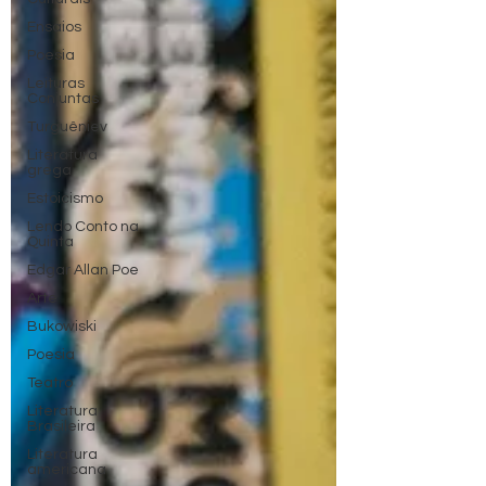
Ensaios
Poesia
Leituras
Conjuntas
Turguêniev
Literatura
grega
Estoicismo
Lendo Conto na
Quinta
Edgar Allan Poe
Arte
Bukowiski
Poesia
Teatro
Literatura
Brasileira
Literatura
americana