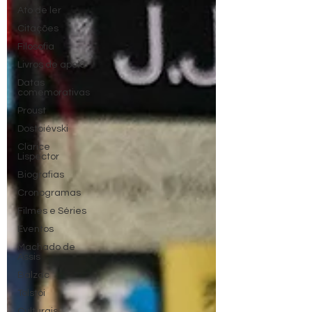
Ato de ler
Citações
Filosofia
Livros de apoio
Datas
comemorativas
Proust
Dostoiévski
Clarice
Lispector
Biografias
Cronogramas
Filmes e Séries
Eventos
Machado de
Assis
Balzac
Tolstói
Culturais