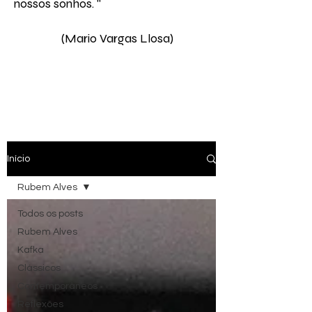
nossos sonhos. " ​
(Mario Vargas Llosa)
Início
Rubem Alves
Todos os posts
Rubem Alves
Kafka
Clássicos
Contemporâneos
Reflexões