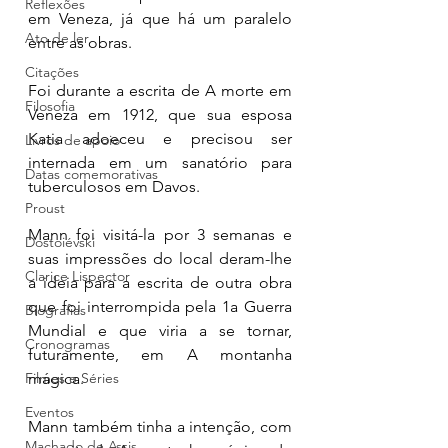
Reflexões
em Veneza, já que há um paralelo 
Ato de ler
entre as obras. 
Citações
Foi durante a escrita de A morte em 
Filosofia
Veneza em 1912, que sua esposa 
Katia adoeceu e precisou ser 
Livros de apoio
internada em um sanatório para 
Datas comemorativas
tuberculosos em Davos. 
Proust
Mann foi visitá-la por 3 semanas e 
Dostoiévski
suas impressões do local deram-lhe 
Clarice Lispector
a ideia para a escrita de outra obra 
que foi interrompida pela 1a Guerra 
Biografias
Mundial e que viria a se tornar, 
Cronogramas
futuramente, em A montanha 
Filmes e Séries
mágica.
Eventos
Mann também tinha a intenção, com 
Machado de Assis