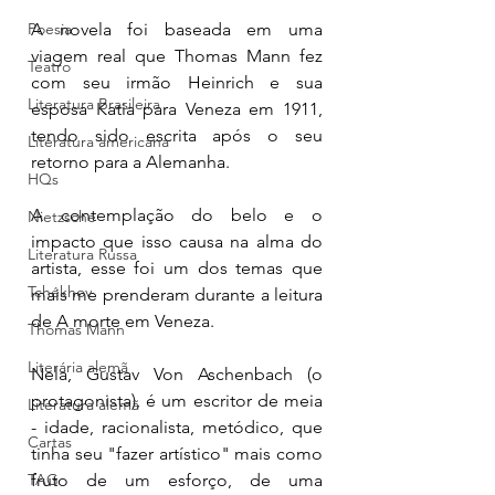
Poesia
A novela foi baseada em uma 
viagem real que Thomas Mann fez 
Teatro
com seu irmão Heinrich e sua 
Literatura Brasileira
esposa Katia para Veneza em 1911, 
tendo sido escrita após o seu 
Literatura americana
retorno para a Alemanha. 
HQs
A contemplação do belo e o 
Nietzsche
impacto que isso causa na alma do 
Literatura Russa
artista, esse foi um dos temas que 
Tchékhov
mais me prenderam durante a leitura 
de A morte em Veneza.
Thomas Mann
Literária alemã
Nela, Gustav Von Aschenbach (o 
protagonista), é um escritor de meia 
Literatura alemã
- idade, racionalista, metódico, que 
Cartas
tinha seu "fazer artístico" mais como 
TAG
fruto de um esforço, de uma 