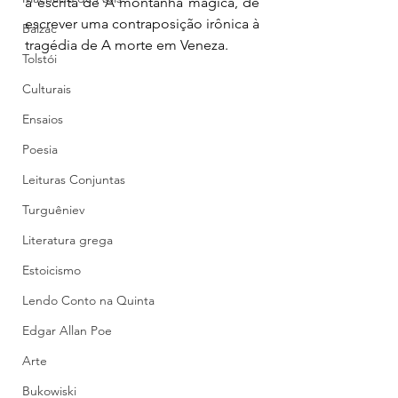
a escrita de A montanha mágica, de 
escrever uma contraposição irônica à 
Balzac
tragédia de A morte em Veneza.
Tolstói
Culturais
Ensaios
Poesia
Leituras Conjuntas
Turguêniev
Literatura grega
Estoicismo
Lendo Conto na Quinta
Edgar Allan Poe
Arte
Bukowiski