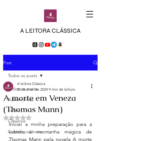
A LEITORA CLÁSSICA
Post
Todos os posts
A leitora Clássica
Todos os posts
25 de mai. de 2024
9 min de leitura
A morte em Veneza
Rubem Alves
(Thomas Mann)
Kafka
Avaliado com NaN de 5 estrelas.
Clássicos
Iniciei a minha preparação para a 
Contemporâneos
subida à montanha mágica de 
Thomas Mann pela novela A morte 