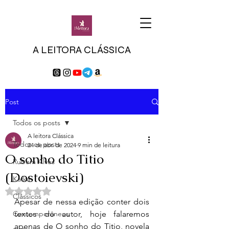
A LEITORA CLÁSSICA
Post
Todos os posts
A leitora Clássica
Todos os posts
24 de abr. de 2024
9 min de leitura
O sonho do Titio
Rubem Alves
(Dostoievski)
Kafka
Avaliado com NaN de 5 estrelas.
Clássicos
Apesar de nessa edição conter dois 
Contemporâneos
textos do autor, hoje falaremos 
apenas de O sonho do Titio, novela 