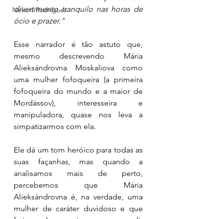
divertimento tranquilo nas horas de 
Nelson Rodrigues
ócio e prazer." 
Esse narrador é tão astuto que, 
mesmo descrevendo Mária 
Alieksándrovna Moskaliova como 
uma mulher fofoqueira (a primeira 
fofoqueira do mundo e a maior de 
Mordássov), interesseira e 
manipuladora, quase nos leva a 
simpatizarmos com ela. 
Ele dá um tom heróico para todas as 
suas façanhas, mas quando a 
analisamos mais de perto, 
percebemos que Mária 
Alieksándrovna é, na verdade, uma 
mulher de caráter duvidoso e que 