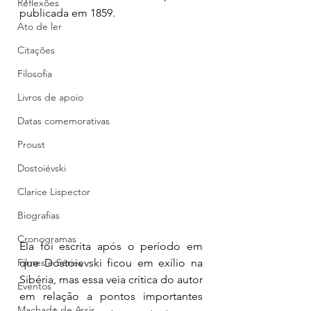
Reflexões
publicada em 1859. 
Ato de ler
Citações
Filosofia
Livros de apoio
Datas comemorativas
Proust
Dostoiévski
Clarice Lispector
Biografias
Cronogramas
Ela foi escrita após o período em 
Filmes e Séries
que Dostoievski ficou em exílio na 
Sibéria, mas essa veia crítica do autor 
Eventos
em relação a pontos importantes 
Machado de Assis