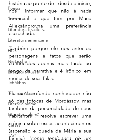
história ao ponto de , desde o início, 
Poesia
nos  informar que não é nada 
imparcial e que tem por Mária 
Teatro
Alieksándrovna uma preferência 
Literatura Brasileira
escrachada.  
Literatura americana
Também porque ele nos antecipa 
HQs
personagens e fatos que serão 
Nietzsche
conhecidos apenas mais tarde ao 
longo da narrativa e é irônico em 
Literatura Russa
muitas de suas falas. 
Tchékhov
Thomas Mann
Ele, um profundo conhecedor não 
só das fofocas de Mordássov, mas 
Literária alemã
também da personalidade de seus 
Literatura alemã
habitantes , resolve escrever uma 
crônica sobre esses acontecimentos 
Cartas
(ascensão e queda de Mária e sua 
TAG
família) 
"como lembrança de um 