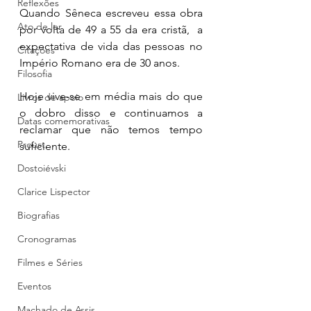
Reflexões
Quando Sêneca escreveu essa obra 
Ato de ler
por volta de 49 a 55 da era cristã,  a 
expectativa de vida das pessoas no 
Citações
Império Romano era de 30 anos. 
Filosofia
Hoje vive-se em média mais do que 
Livros de apoio
o dobro disso e continuamos a 
Datas comemorativas
reclamar que não temos tempo 
Proust
suficiente. 
Dostoiévski
Clarice Lispector
Biografias
Cronogramas
Filmes e Séries
Eventos
Machado de Assis