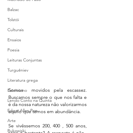
Balzac
Tolstói
Culturais
Ensaios
Poesia
Leituras Conjuntas
Turguêniev
Literatura grega
Somos  movidos pela escassez. 
Estoicismo
Buscamos sempre o que nos falta e 
Lendo Conto na Quinta
é da nossa natureza não valorizarmos 
Edgar Allan Poe
aquilo que temos em abundância. 
Arte
Se vivêssemos 200, 400 , 500 anos, 
Bukowiski
seria o bastante? A resposta é não.  