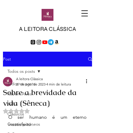
A LEITORA CLÁSSICA
Post
Todos os posts
A leitora Clássica
Todos os posts
27 de ago. de 2023
4 min de leitura
Sobre a brevidade da
Rubem Alves
vida (Sêneca)
Kafka
Avaliado com NaN de 5 estrelas.
Clássicos
O ser humano é um eterno 
Contemporâneos
insatisfeito . 