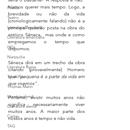
Iríamos querer mais tempo. Logo, a 
Poesia
brevidade ou não da vida 
Teatro
(cronologicamente falando) não é a 
Literatura Brasileira
principal questão posta na obra do 
estóico Sêneca,  mas onde e como 
Literatura americana
empregamos o tempo que 
HQs
dispomos. 
Nietzsche
Sêneca dirá em um trecho da obra 
Literatura Russa
citando (provavelmente) Homero 
que 
"pequena é a parte da vida em 
Tchékhov
que vivemos" . 
Thomas Mann
Literária alemã
Portanto, existir muitos anos não 
significa necessariamente viver 
Literatura alemã
muitos anos. A maior parte dos 
Cartas
nossos anos é tempo e não vida. 
TAG