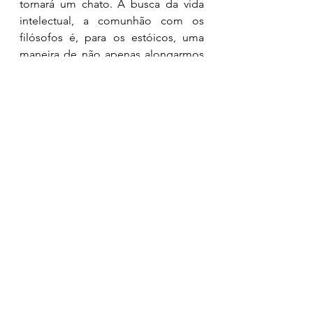
tornará um chato. A busca da vida 
intelectual, a comunhão com os 
filósofos é, para os estóicos, uma 
maneira de não apenas alongarmos 
a nossa existência,  mas alcançarmos 
a imortalidade. 
5. Através da prática das virtudes, do 
esquecimento dos desejos, do 
conhecimento do viver e do morrer. 
"Toda a vida é um aprender a 
morrer." 
Outra lição estóica que aprendemos 
nessa obra com Sêneca é aceitarmos 
a finitude da vida. A consciência da 
finitude, da mortalidade, de que 
temos o poder de abreviarmos ainda 
mais a vida não deverá ser motivo de 