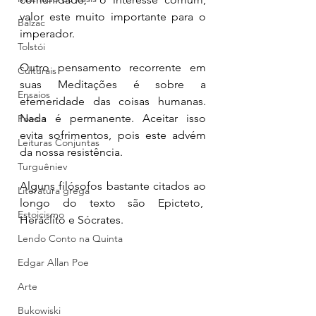
valor este muito importante para o 
Balzac
imperador. 
Tolstói
Outro pensamento recorrente em 
Culturais
suas Meditações é sobre a 
Ensaios
efemeridade das coisas humanas. 
Nada é permanente. Aceitar isso 
Poesia
evita sofrimentos, pois este advém 
Leituras Conjuntas
da nossa resistência. 
Turguêniev
Alguns filósofos bastante citados ao 
Literatura grega
longo do texto são Epicteto,  
Estoicismo
Heráclito e Sócrates. 
Lendo Conto na Quinta
Edgar Allan Poe
Arte
Bukowiski