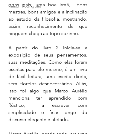
bons pais, uma boa irmã,  bons 
Nelson Rodrigues
mestres, bons amigos e a inclinação 
ao estudo da filosofia, mostrando, 
assim, reconhecimento de que 
ninguém chega ao topo sozinho. 
A partir do livro 2 inicia-se a 
exposição de seus pensamentos, 
suas meditações. Como elas foram 
escritas para ele mesmo, é um livro 
de fácil leitura, uma escrita direta, 
sem floreios desnecessários. Aliás, 
isso foi algo que Marco Aurélio 
menciona ter aprendido com 
Rústico,  a escrever com 
simplicidade e ficar longe do 
discurso elegante e afetado. 
Marco Aurélio, desde cedo, era uma 