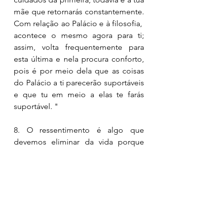
mãe que retornarás constantemente. 
Com relação ao Palácio e à filosofia,  
acontece o mesmo agora para ti; 
assim, volta frequentemente para 
esta última e nela procura conforto, 
pois é por meio dela que as coisas 
do Palácio a ti parecerão suportáveis 
e que tu em meio a elas te farás 
suportável. " 
8. O ressentimento é algo que 
devemos eliminar da vida porque 
ele contraria a natureza. O ressentido 
age contrário à razão, contamina o 
organismo e extingui a beleza. 
" A fisionomia marcada pelo 
ressentimento contraria a natureza 