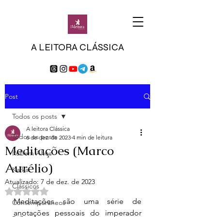
A LEITORA CLÁSSICA
Post
Todos os posts
A leitora Clássica
Todos os posts
6 de dez. de 2023
4 min de leitura
Meditações (Marco
Rubem Alves
Aurélio)
Kafka
Atualizado:
7 de dez. de 2023
Clássicos
Avaliado com NaN de 5 estrelas.
Meditações são uma série de 
Contemporâneos
anotações pessoais do imperador 