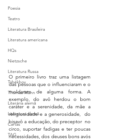
Poesia
Teatro
Literatura Brasileira
Literatura americana
HQs
Nietzsche
Literatura Russa
O primeiro livro traz uma listagem 
Tchékhov
das pessoas que o influenciaram e o 
moldaram de alguma forma. A 
Thomas Mann
exemplo, do avô herdou o bom 
Literária alemã
caráter e a serenidade, da mãe a 
Literatura alemã
religiosidade e a generosidade,  do 
bisavô a educação, do preceptor  no 
Cartas
circo, suportar fadigas e ter poucas 
TAG
necessidades, dos deuses bons avós 