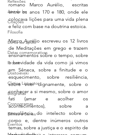
Reflexões
romano Marco Aurélio,  escritas 
Ato de ler
entre os anos 170 e 180, onde ele 
colocava lições para uma vida plena 
Citações
e feliz com base na doutrina estoica. 
Filosofia
Marco Aurélio escreveu os 12 livros 
Livros de apoio
de Meditações em grego e trazem 
Datas comemorativas
ensinamentos sobre o tempo, sobre 
a brevidade da vida como já vimos 
Proust
em Sêneca, sobre a finitude e o 
Dostoiévski
esquecimento, sobre resiliência, 
Clarice Lispector
sobre viver dignamente, sobre o 
conhecer a si mesmo, sobre o amor 
Biografias
fati (amar e acolher os 
Cronogramas
acontecimentos), sobre a 
prevalência do intelecto sobre o 
Filmes e Séries
corpo e, dentre inúmeros outros 
Eventos
temas, sobre a justiça e o espirito de 
Machado de Assis
comunidade,  o interesse comum, 