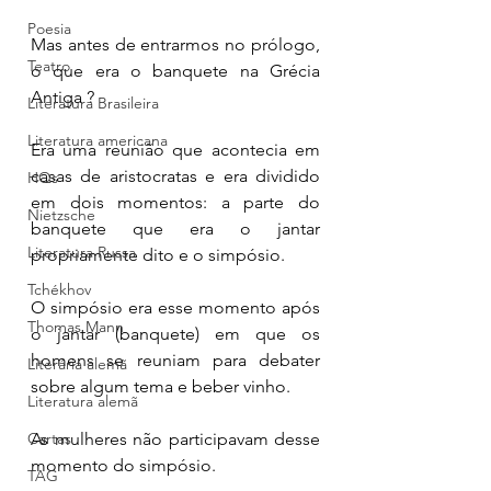
Poesia
Mas antes de entrarmos no prólogo, 
Teatro
o que era o banquete na Grécia 
Antiga ? 
Literatura Brasileira
Literatura americana
Era uma reunião que acontecia em 
casas de aristocratas e era dividido 
HQs
em dois momentos: a parte do 
Nietzsche
banquete que era o jantar 
Literatura Russa
propriamente dito e o simpósio. 
Tchékhov
O simpósio era esse momento após 
Thomas Mann
o jantar (banquete) em que os 
homens se reuniam para debater 
Literária alemã
sobre algum tema e beber vinho. 
Literatura alemã
Cartas
As mulheres não participavam desse 
momento do simpósio. 
TAG