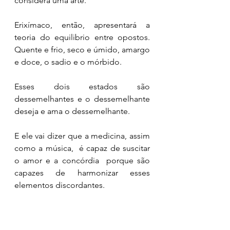
considera uma arte. 
Erixímaco, então, apresentará a 
teoria do equilibrio entre opostos. 
Quente e frio, seco e úmido, amargo 
e doce, o sadio e o mórbido. 
Esses dois estados são 
dessemelhantes e o dessemelhante 
deseja e ama o dessemelhante. 
E ele vai dizer que a medicina, assim 
como a música,  é capaz de suscitar 
o amor e a concórdia  porque são 
capazes de harmonizar esses 
elementos discordantes. 
Para exemplificar, ele vai citar o caso 
do agudo e do grave que são 