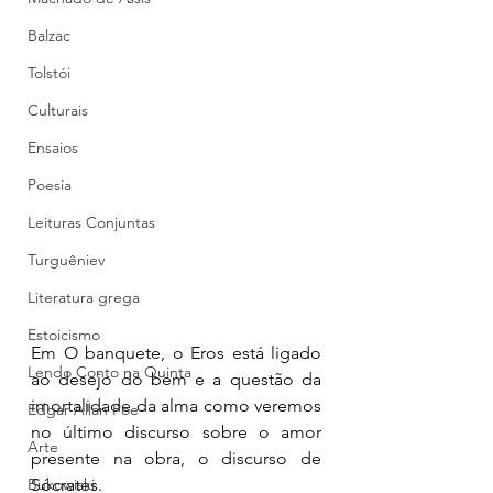
Balzac
Tolstói
Culturais
Ensaios
Poesia
Leituras Conjuntas
Turguêniev
Literatura grega
Estoicismo
Em O banquete, o Eros está ligado 
Lendo Conto na Quinta
ao desejo do bem e a questão da 
imortalidade da alma como veremos 
Edgar Allan Poe
no último discurso sobre o amor 
Arte
presente na obra, o discurso de 
Bukowiski
Sócrates. 