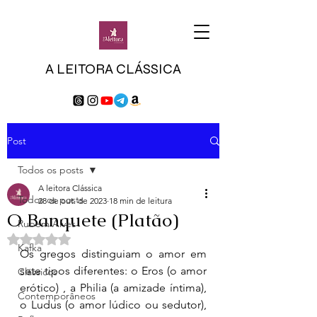
A LEITORA CLÁSSICA
Post
Todos os posts
A leitora Clássica
Todos os posts
28 de out. de 2023
18 min de leitura
O Banquete (Platão)
Rubem Alves
Avaliado com NaN de 5 estrelas.
Kafka
Os gregos distinguiam o amor em 
sete tipos diferentes: o Eros (o amor 
Clássicos
erótico) , a Philia (a amizade íntima), 
Contemporâneos
o Ludus (o amor lúdico ou sedutor), 