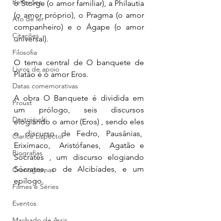
Reflexões
o Storge (o amor familiar), a Philautia 
(o amor próprio), o Pragma (o amor 
Ato de ler
companheiro) e o Ágape (o amor 
Citações
universal). 
Filosofia
O tema central de O banquete de 
Livros de apoio
Platão é o amor Eros. 
Datas comemorativas
A obra O Banquete é dividida em 
Proust
um prólogo, seis discursos 
Dostoiévski
elogiando o amor (Eros) , sendo eles 
o discurso de Fedro, Pausânias,  
Clarice Lispector
Erixímaco,  Aristófanes,  Agatão e 
Biografias
Sócrates , um discurso elogiando 
Sócrates, o de Alcibíades, e um 
Cronogramas
epílogo. 
Filmes e Séries
Eventos
Machado de Assis