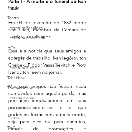
Parte I - A morte e o funeral de Ivan 
Poesia
Ilitch 
Teatro
Em 04 de fevereiro de 1882 morre 
Literatura Brasileira
Ivan Ilitch, membro da Câmara de 
Justiça,  aos 45 anos. 
Literatura americana
HQs
Essa é a notícia que seus amigos e 
colegas de trabalho, Ivan Iegórovitch 
Nietzsche
Chebek, Fiódor Vassaílievitch e Piotr 
Literatura Russa
Ivánovitch leem no jornal. 
Tchékhov
Mas seus amigos não ficaram nada 
Thomas Mann
comovidos com aquela perda, mas 
Literária alemã
pensaram imediatamente em seus 
próprios interesses e o que 
Literatura alemã
poderiam lucrar com aquela morte, 
Cartas
seja para eles ou para parentes, 
TAG
através de promoções e 