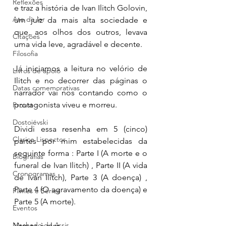
Reflexões
e traz a história de Ivan Ilitch Golovin, 
Ato de ler
um juiz da mais alta sociedade e 
que, aos olhos dos outros, levava 
Citações
uma vida leve, agradável e decente. 
Filosofia
Já iniciamos a leitura no velório de 
Livros de apoio
Ilitch e no decorrer das páginas o 
Datas comemorativas
narrador vai nos contando como o 
protagonista viveu e morreu. 
Proust
Dostoiévski
Dividi essa resenha em 5 (cinco) 
Clarice Lispector
partes por mim estabelecidas da 
seguinte forma : Parte I (A morte e o 
Biografias
funeral de Ivan Ilitch) , Parte II (A vida 
Cronogramas
de Ivan Ilitch), Parte 3 (A doença) , 
Parte 4 (O agravamento da doença) e 
Filmes e Séries
Parte 5 (A morte). 
Eventos
Machado de Assis
Vamos à elas. 