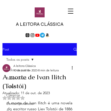
A LEITORA CLÁSSICA
Post
Todos os posts
A leitora Clássica
Todos os posts
10 de out. de 2023
8 min de leitura
A morte de Ivan Ilitch
Rubem Alves
(Tolstói)
Kafka
Atualizado:
11 de out. de 2023
Clássicos
Avaliado com NaN de 5 estrelas.
A morte de Ivan Ilitch é uma novela 
Contemporâneos
do escritor russo Liev Tolstói de 1886 