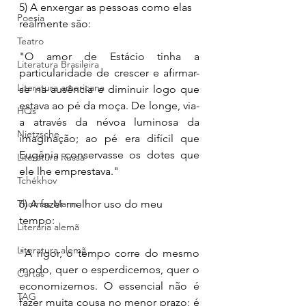
5) A enxergar as pessoas como elas 
Poesia
realmente são: 
Teatro
"O amor de Estácio tinha a 
Literatura Brasileira
particularidade de crescer e afirmar-
Literatura americana
se na ausência e diminuir logo que 
estava ao pé da moça. De longe, via-
HQs
a através da névoa luminosa da 
Nietzsche
imaginação; ao pé era difícil que 
Eugênia conservasse os dotes que 
Literatura Russa
ele lhe emprestava."
Tchékhov
Thomas Mann
6) A fazer melhor uso do meu 
tempo:
Literária alemã
Literatura alemã
"A rigor, o tempo corre do mesmo 
modo, quer o esperdicemos, quer o 
Cartas
economizemos. O essencial não é 
TAG
fazer muita cousa no menor prazo; é 