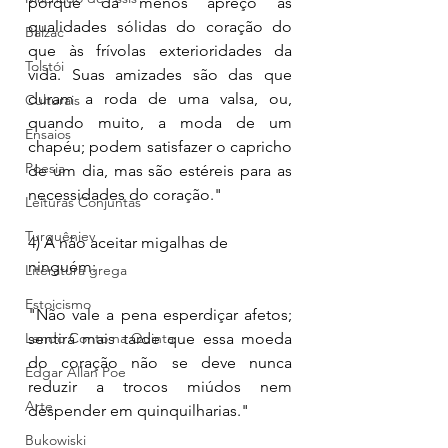
porque dá menos apreço às 
qualidades sólidas do coração do 
Balzac
que às frívolas exterioridades da 
Tolstói
vida. Suas amizades são das que 
duram a roda de uma valsa, ou, 
Culturais
quando muito, a moda de um 
Ensaios
chapéu; podem satisfazer o capricho 
Poesia
de um dia, mas são estéreis para as 
necessidades do coração." 
Leituras Conjuntas
Turguêniev
4) A não aceitar migalhas de 
ninguém: 
Literatura grega
Estoicismo
"Não vale a pena esperdiçar afetos; 
Lendo Conto na Quinta
sentirá mais tarde que essa moeda 
do coração não se deve nunca 
Edgar Allan Poe
reduzir a trocos miúdos nem 
Arte
despender em quinquilharias."
Bukowiski