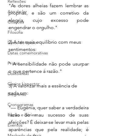
Reflexões
"As dores alheias fazem lembrar as 
Ato de ler
próprias, e são um corretivo da 
alegria, cujo excesso pode 
Citações
engendrar o orgulho."
Filosofia
2) A ter mais equilíbrio com meus 
Livros de apoio
sentimentos: 
Datas comemorativas
Proust
" A sensibilidade não pode usurpar 
o que pertence à razão." 
Dostoiévski
Clarice Lispector
3) A valorizar mais a essência de 
cada um:
Biografias
Cronogramas
"— Eugênia, quer saber a verdadeira 
Filmes e Séries
razão do mau sucesso de suas 
afeições? É deixar-se levar mais pelas 
Eventos
aparências que pela realidade; é 
Machado de Assis