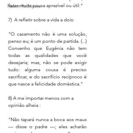
fazer muita cousa aprazível ou útil."
Nelson Rodrigues
7)  A refletir sobre a vida a dois: 
"O casamento não é uma solução, 
penso eu; é um ponto de partida. (...) 
Convenho que Eugênia não tem 
todas as qualidades que você 
desejaria; mas, não se pode exigir 
tudo: alguma cousa é preciso 
sacrificar, e do sacrifício recíproco é 
que nasce a felicidade doméstica."
8) A me importar menos com a 
opinião alheia :
"Não tapará nunca a boca aos maus 
— disse o padre —; eles acharão 