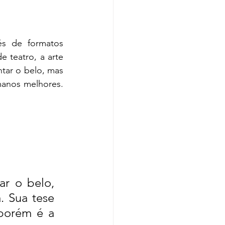
éries
Eventos
s de formatos 
 teatro, a arte 
tar o belo, mas 
anos melhores. 
o Conto na Quinta
r o belo, 
. Sua tese 
porém é a 