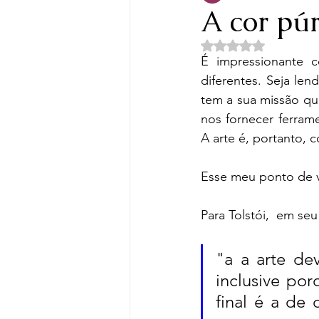
A cor pú
Avaliado com NaN d
Dostoiévski
Clarice Lis
É impressionante c
diferentes. Seja len
tem a sua missão qu
Machado de Assis
Bal
nos fornecer ferram
A arte é, portanto, 
Leituras Conjuntas
Tur
Esse meu ponto de vi
Para Tolstói,  em se
Edgar Allan Poe
Arte
"a a arte de
inclusive por
final é a de