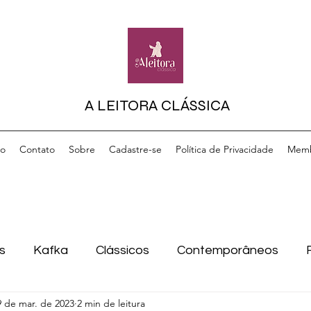
A LEITORA CLÁSSICA
io
Contato
Sobre
Cadastre-se
Política de Privacidade
Memb
s
Kafka
Clássicos
Contemporâneos
9 de mar. de 2023
2 min de leitura
Filosofia
Livros de apoio
Datas comemorativ