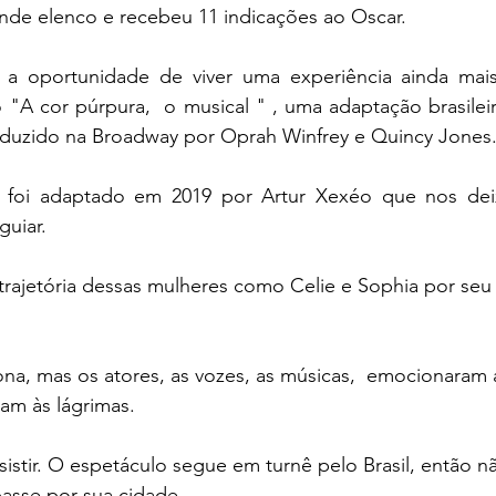
de elenco e recebeu 11 indicações ao Oscar. 
 a oportunidade de viver uma experiência ainda mais
o "A cor púrpura,  o musical " , uma adaptação brasilei
oduzido na Broadway por Oprah Winfrey e Quincy Jones.
ro foi adaptado em 2019 por Artur Xexéo que nos de
uiar. 
a trajetória dessas mulheres como Celie e Sophia por seu
ona, mas os atores, as vozes, as músicas,  emocionaram 
am às lágrimas. 
sistir. O espetáculo segue em turnê pelo Brasil, então n
asse por sua cidade. 