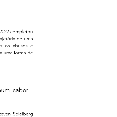
 2022 completou 
jetória de uma 
s os abusos e 
a uma forma de 
num saber 
even Spielberg 