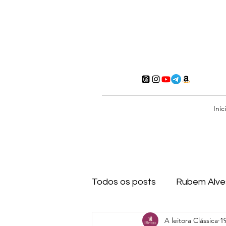
Iníc
Todos os posts
Rubem Alve
A leitora Clássica
1
Ato de ler
Citações