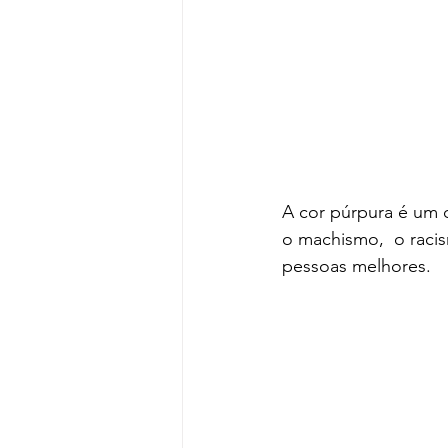
A cor púrpura é um c
o machismo,  o raci
pessoas melhores.