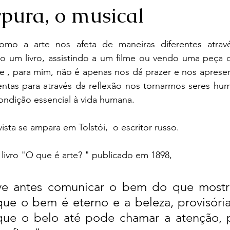
rpura, o musical
e 5 estrelas.
pector
Biografias
Cronogramas
Filmes e S
omo a arte nos afeta de maneiras diferentes atravé
do um livro, assistindo a um filme ou vendo uma peça de
e , para mim, não é apenas nos dá prazer e nos apresen
zac
Tolstói
Culturais
Ensaios
Poesia
entas para através da reflexão nos tornarmos seres hum
condição essencial à vida humana. 
guêniev
Literatura grega
Estoicismo
Lend
sta se ampara em Tolstói,  o escritor russo. 
u livro "O que é arte? " publicado em 1898, 
ve antes comunicar o bem do que mostra
que o bem é eterno e a beleza, provisória
 que o belo até pode chamar a atenção, 