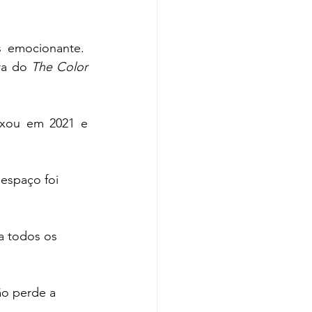
 emocionante.  
ra do
The Color 
 
ixou em 2021 e 
 espaço foi 
a todos os 
ão perde a 