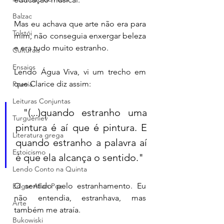
Balzac
Mas eu achava que arte não era para 
Tolstói
mim, não conseguia enxergar beleza 
e era tudo muito estranho. 
Culturais
Ensaios
Lendo Água Viva, vi um trecho em 
que Clarice diz assim: 
Poesia
Leituras Conjuntas
 "(...)quando estranho uma 
Turguêniev
pintura é aí que é pintura. E 
Literatura grega
quando estranho a palavra aí 
Estoicismo
é que ela alcança o sentido." 
Lendo Conto na Quinta
O sentido pelo estranhamento. Eu 
Edgar Allan Poe
não entendia, estranhava, mas 
Arte
também me atraía.  
Bukowiski