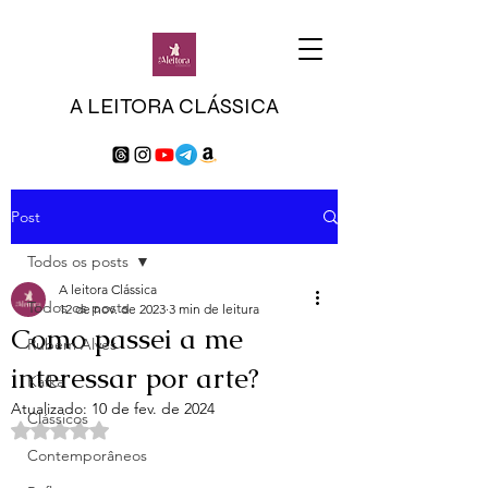
A LEITORA CLÁSSICA
Post
Todos os posts
A leitora Clássica
Todos os posts
12 de nov. de 2023
3 min de leitura
Como passei a me
Rubem Alves
interessar por arte?
Kafka
Atualizado:
10 de fev. de 2024
Clássicos
Avaliado com NaN de 5 estrelas.
Contemporâneos