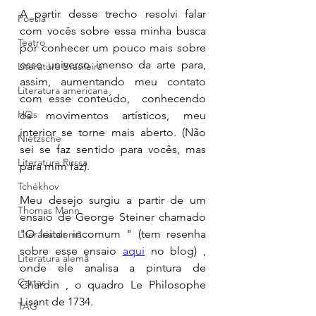
A partir desse trecho resolvi falar 
Poesia
com vocês sobre essa minha busca 
Teatro
por conhecer um pouco mais sobre 
esse universo imenso da arte para, 
Literatura Brasileira
assim, aumentando meu contato 
Literatura americana
com esse conteúdo,  conhecendo 
HQs
os movimentos artísticos, meu 
interior se torne mais aberto. (Não 
Nietzsche
sei se faz sentido para vocês, mas 
Literatura Russa
para mim faz). 
Tchékhov
Meu desejo surgiu a partir de um 
Thomas Mann
ensaio de George Steiner chamado 
"O leitor incomum " (tem resenha 
Literária alemã
sobre esse ensaio 
aqui
 no blog) , 
Literatura alemã
onde ele analisa a pintura de 
Cartas
Chardin , o quadro Le Philosophe 
Lisant de 1734.  
TAG