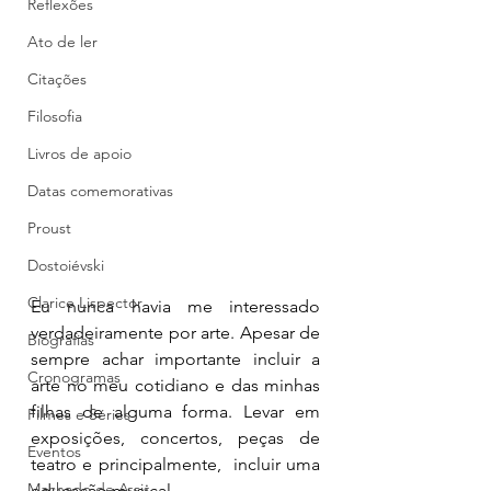
Reflexões
Ato de ler
Citações
Filosofia
Livros de apoio
Datas comemorativas
Proust
Dostoiévski
Clarice Lispector
Eu nunca havia me interessado 
verdadeiramente por arte. Apesar de 
Biografias
sempre achar importante incluir a 
Cronogramas
arte no meu cotidiano e das minhas 
filhas de alguma forma. Levar em 
Filmes e Séries
exposições, concertos, peças de 
Eventos
teatro e principalmente,  incluir uma 
Machado de Assis
educação musical. 