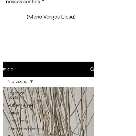
nossos sonhos. " ​
(Mario Vargas Llosa)
Início
Nietzsche
Todos os
posts
Rubem Alves
Kafka
Clássicos
Contemporâneos