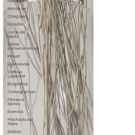
Reflexões
Ato de ler
Citações
Filosofia
Livros de
apoio
Datas
comemorativas
Proust
Dostoiévski
Clarice
Lispector
Biografias
Cronogramas
Filmes e
Séries
Eventos
Machado de
Assis
Balzac