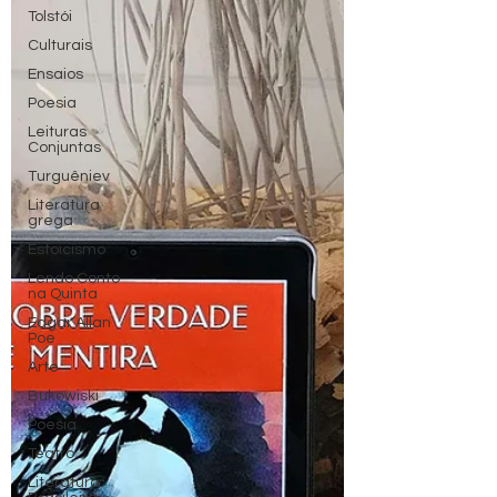
Tolstói
Culturais
Ensaios
Poesia
Leituras
Conjuntas
Turguêniev
Literatura
grega
Estoicismo
Lendo Conto
na Quinta
Edgar Allan
Poe
Arte
Bukowiski
Poesia
Teatro
Literatura