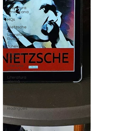
Brasileira
Literatura
americana
HQs
Nietzsche
Literatura
Russa
Tchékhov
Thomas
Mann
Literária
alemã
Literatura
alemã
Cartas
TAG
Nelson
Rodrigues