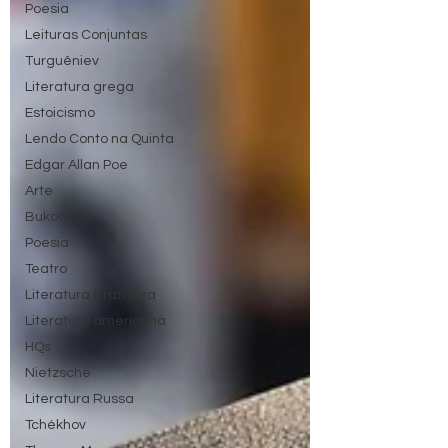
Poesia
Leituras Conjuntas
Turguêniev
Literatura grega
Estoicismo
Lendo Conto na Quinta
Edgar Allan Poe
Arte
Bukowiski
Poesia
Teatro
Literatura Brasileira
Literatura americana
HQs
Nietzsche
Literatura Russa
Tchékhov