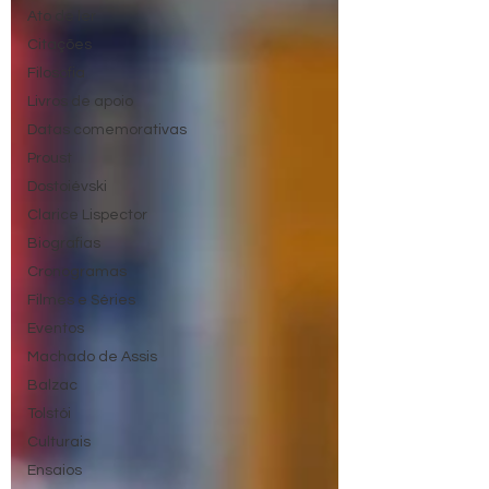
Ato de ler
Citações
Filosofia
Livros de apoio
Datas comemorativas
Proust
Dostoiévski
Clarice Lispector
Biografias
Cronogramas
Filmes e Séries
Eventos
Machado de Assis
Balzac
Tolstói
Culturais
Ensaios