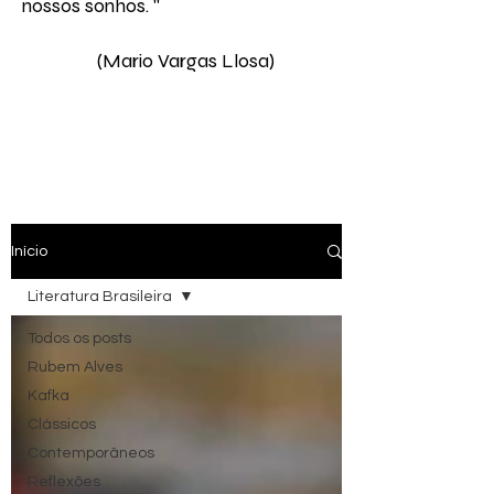
nossos sonhos. " ​
(Mario Vargas Llosa)
Início
Literatura Brasileira
Todos os posts
Rubem Alves
Kafka
Clássicos
Contemporâneos
Reflexões