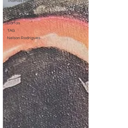
Thomas Mann
Literária alemã
Literatura alemã
Cartas
TAG
Nelson Rodrigues